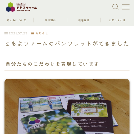
MENU
私たちについて
取り組み
栽培品種
お問い合わせ
2021.07.29
お知らせ
私たちについて
ともよファームのパンフレットができました
取り組み
自分たちのこだわりを表現しています
栽培品種
オンラインショップ
お問い合わせ