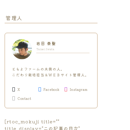
管理人
岩田 泰聖
Taisei Iwata
ともよファームの夫側の人。
こだわり栽培担当＆ＷＥＢサイト管理人。
X
Facebook
Instagram
Contact
[rtoc_mokuji title=""
title_display="この記事の目次"