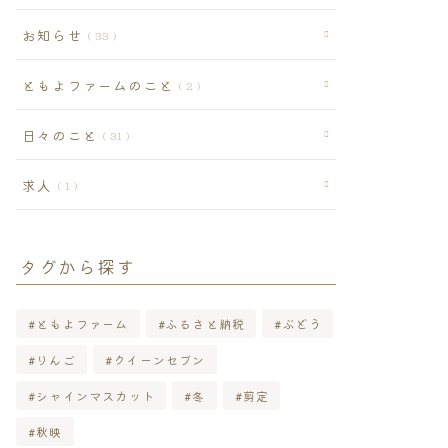
お知らせ
33
ともよファームのこと
2
日々のこと
31
求人
1
タグから探す
ともよファーム
ふるさと納税
ぶどう
りんご
クイーンセブン
シャインマスカット
冬
剪定
秋映