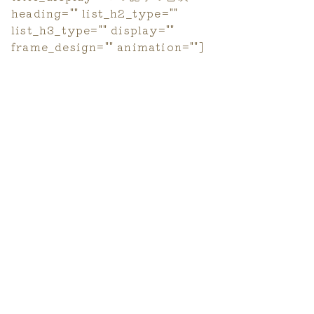
heading="" list_h2_type=""
list_h3_type="" display=""
frame_design="" animation=""]