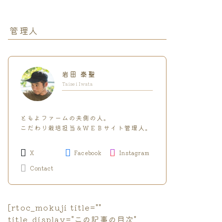
管理人
岩田 泰聖
Taisei Iwata
ともよファームの夫側の人。
こだわり栽培担当＆ＷＥＢサイト管理人。
X
Facebook
Instagram
Contact
[rtoc_mokuji title=""
title_display="この記事の目次"