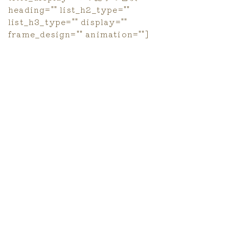
heading="" list_h2_type=""
list_h3_type="" display=""
frame_design="" animation=""]