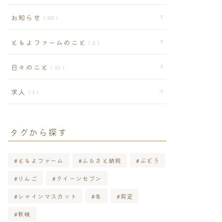
お知らせ
33
ともよファームのこと
2
日々のこと
31
求人
1
タグから探す
ともよファーム
ふるさと納税
ぶどう
りんご
クイーンセブン
シャインマスカット
冬
剪定
秋映