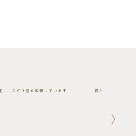
賞
ぶどう棚を改修しています
袋かけと傘かけが終