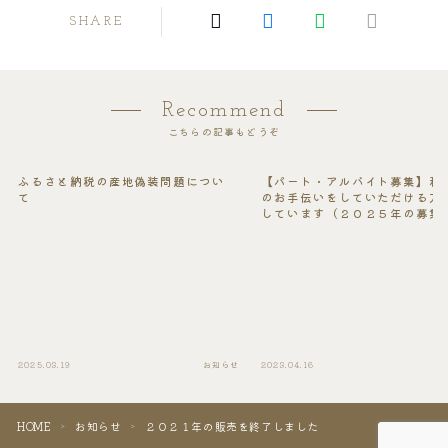
SHARE
Recommend
こちらの記事もどうぞ
ふるさと納税の産地偽装問題につい
【パート・アルバイト募集】私
て
のお手伝いをしていただける方
しています（２０２５年の募集
め切りました）
2025.03.19
お知らせ
2023.04.16
HOME
お知らせ
２０２１年の販売を終了しました
＞
＞